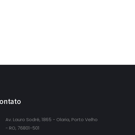
ontato
Av. Lauro Sodré, 1865 - Olaria, Porto Velho
- RO, 76801-501