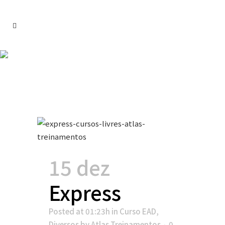
Express Tag
15 dez
Express
Posted at 01:23h
in
Curso EAD
,
Diversos
by
Atlas Treinamentos
0