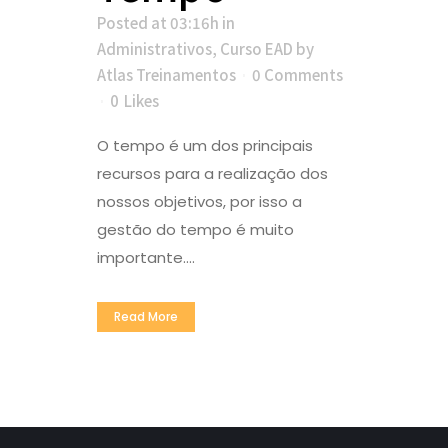
Posted at 03:16h
in
Administrativos
,
Curso EAD
by
Atlas Treinamentos
0 Comments
0
Likes
O tempo é um dos principais
recursos para a realização dos
nossos objetivos, por isso a
gestão do tempo é muito
importante....
Read More