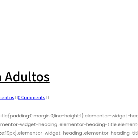
a Adultos
mentos
0 Comments
-title{padding:0;margin:0;line-height:1}.elementor-widget-
rit}.elementor-widget-heading .elementor-heading-title.elem
e:19px}.elementor-widget-heading .elementor-heading-titl