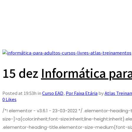
15 dez
Informática par
Posted at 19:53h
in
Curso EAD
,
Por Faixa Etária
by
Atlas Treina
0
Likes
/*! elementor - v3.6.1 - 23-03-2022 */ .elementor-heading
size-]>a{color:inherit;font-size:inherit;line-height:inhe
.elementor-heading-title.elementor-size-medium{font-siz