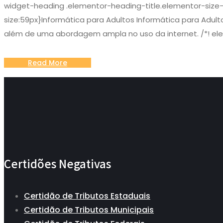
widget-heading .elementor-heading-title.elementor-size-
size:59px}Informática para Adultos Informática para Adult
além de uma abordagem ampla no uso da internet. /*! ele
Read More
Certidões Negativas
Certidão de Tributos Estaduais
Certidão de Tributos Municipais