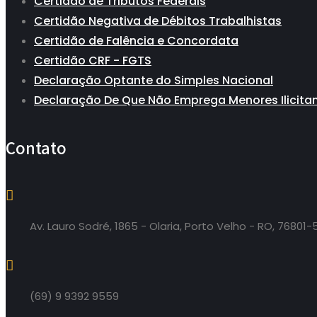
Certidão de Tributos Federais
Certidão Negativa de Débitos Trabalhistas
Certidão de Falência e Concordata
Certidão CRF - FGTS
Declaração Optante do Simples Nacional
Declaração De Que Não Emprega Menores Ilicit
Contato
Av. Lauro Sodré, 1865 - Olaria, Porto Velho - RO, 76801-
(69) 9 9392 9559