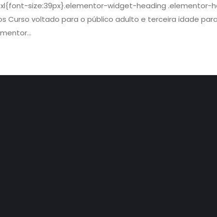
xl{font-size:39px}.elementor-widget-heading .elementor-he
os Curso voltado para o público adulto e terceira idade para
mentor...