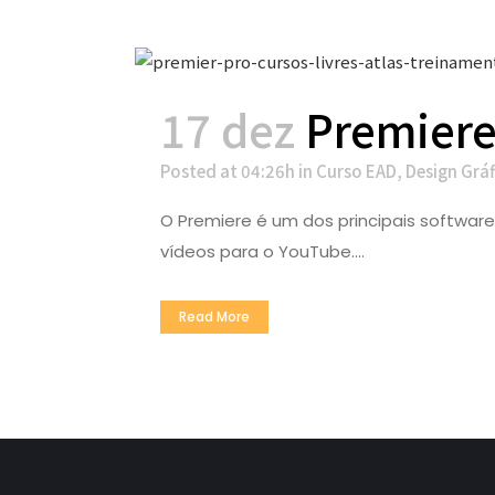
17 dez
Premiere
Posted at 04:26h
in
Curso EAD
,
Design Grá
O Premiere é um dos principais softwar
vídeos para o YouTube....
Read More