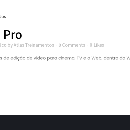
 Pro
fico
by
Atlas Treinamentos
0 Comments
0
Likes
es de edição de vídeo para cinema, TV e a Web, dentro da