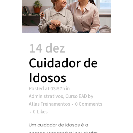
14 dez
Cuidador de
Idosos
Posted at 03:57h
in
Administrativos
,
Curso EAD
by
Atlas Treinamentos
0 Comments
0
Likes
Um cuidador de idosos é a